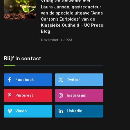
Vraag-en-antwoord met
Laura Jansen, gastredacteur
van de speciale uitgave “Anne
Carson’s Euripides” van de
Klassieke Oudheid – UC Press
Blog
November 11, 2023
Blijf in contact
Facebook
Twitter
Pinterest
Instagram
Vimeo
LinkedIn