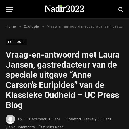
»
»
Home
Ecologie
Vraag-en-antwoord met Laura Jansen, gastredacteur van de speciale uitgave “Anne Carson’s Euripides” van de Klassieke Oudheid – UC Press Blog
ECOLOGIE
Vraag-en-antwoord met Laura
Jansen, gastredacteur van de
speciale uitgave “Anne
Carson’s Euripides” van de
Klassieke Oudheid – UC Press
Blog
By
November 11, 2023
Updated:
January 19, 2024
No Comments
5 Mins Read