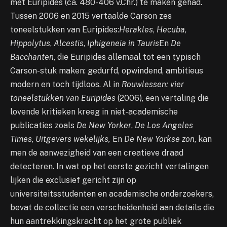
met Euripides (ca. 480-406 v.Chr.) te maken gehad.
Tussen 2006 en 2015 vertaalde Carson zes
toneelstukken van Euripides:
Herakles
,
Hecuba
,
Hippolytus
,
Alcestis
,
Iphigeneia in Tauris
En
De
Bacchanten
, die Euripides allemaal tot een typisch
Carson-stuk maken: gedurfd, opwindend, ambitieus
modern en toch tijdloos. Al in
Rouwlessen: vier
toneelstukken van Euripides
(2006), een vertaling die
lovende kritieken kreeg in niet-academische
publicaties zoals
De New Yorker
,
De Los Angeles
Times
,
Uitgevers wekelijks,
En
De New Yorkse zon
, kan
men de aanwezigheid van een creatieve draad
detecteren. In wat op het eerste gezicht vertalingen
lijken die exclusief gericht zijn op
universiteitsstudenten en academische onderzoekers,
bevat de collectie een verscheidenheid aan details die
hun aantrekkingskracht op het grote publiek