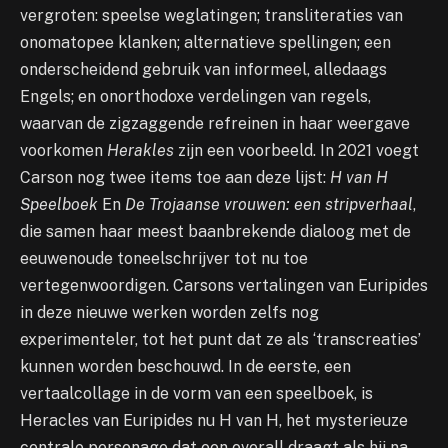
vergroten: speelse weglatingen; transliteraties van
onomatopee klanken; alternatieve spellingen; een
onderscheidend gebruik van informeel, alledaags
Engels; en onorthodoxe verdelingen van regels,
waarvan de zigzaggende refreinen in haar weergave
voorkomen
Herakles
zijn een voorbeeld. In 2021 voegt
Carson nog twee items toe aan deze lijst:
H van H
Speelboek
En
De Trojaanse vrouwen: een stripverhaal
,
die samen haar meest baanbrekende dialoog met de
eeuwenoude toneelschrijver tot nu toe
vertegenwoordigen. Carsons vertalingen van Euripides
in deze nieuwe werken worden zelfs nog
experimenteler, tot het punt dat ze als ‘transcreaties’
kunnen worden beschouwd. In de eerste, een
vertaalcollage in de vorm van een speelboek, is
Heracles van Euripides nu H van H, het mysterieuze
centrale personage dat een overall draagt ​​als hij na