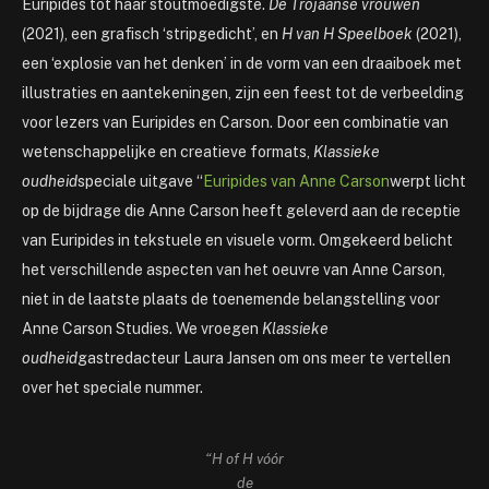
Euripides tot haar stoutmoedigste.
De Trojaanse vrouwen
(2021), een grafisch ‘stripgedicht’, en
H van H Speelboek
(2021),
een ‘explosie van het denken’ in de vorm van een draaiboek met
illustraties en aantekeningen, zijn een feest tot de verbeelding
voor lezers van Euripides en Carson. Door een combinatie van
wetenschappelijke en creatieve formats,
Klassieke
oudheid
speciale uitgave “
Euripides van Anne Carson
werpt licht
op de bijdrage die Anne Carson heeft geleverd aan de receptie
van Euripides in tekstuele en visuele vorm. Omgekeerd belicht
het verschillende aspecten van het oeuvre van Anne Carson,
niet in de laatste plaats de toenemende belangstelling voor
Anne Carson Studies. We vroegen
Klassieke
oudheid
gastredacteur Laura Jansen om ons meer te vertellen
over het speciale nummer.
“H of H vóór
de